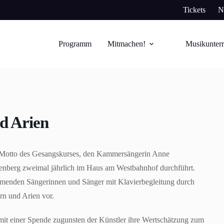
Tickets
N
Programm
Mitmachen!
Musikunterr
d Arien
s Motto des Gesangskurses, den Kammersängerin Anne
nberg zweimal jährlich im Haus am Westbahnhof durchführt.
ehmenden Sängerinnen und Sänger mit Klavierbegleitung durch
rn und Arien vor.
 mit einer Spende zugunsten der Künstler ihre Wertschätzung zum