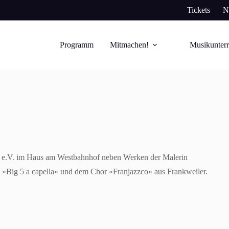
Tickets
N
Programm
Mitmachen!
Musikunterr
ur e.V. im Haus am Westbahnhof neben Werken der Malerin
n »Big 5 a capella« und dem Chor »Franjazzco« aus Frankweiler.