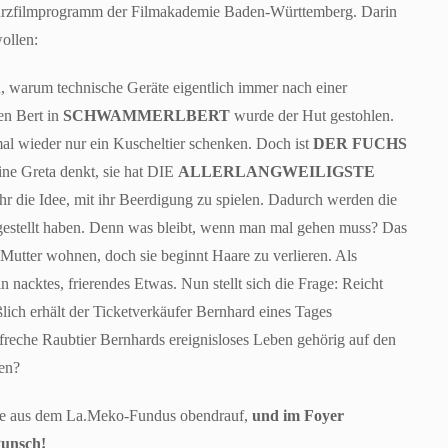
Kurzfilmprogramm der Filmakademie Baden-Württemberg. Darin
wollen:
, warum technische Geräte eigentlich immer nach einer
en Bert in
SCHWAMMERLBERT
wurde der Hut gestohlen.
mal wieder nur ein Kuscheltier schenken. Doch ist
DER FUCHS
eine Greta denkt, sie hat DIE
ALLERLANGWEILIGSTE
r die Idee, mit ihr Beerdigung zu spielen. Dadurch werden die
ht gestellt haben. Denn was bleibt, wenn man mal gehen muss? Das
 Mutter wohnen, doch sie beginnt Haare zu verlieren. Als
in nacktes, frierendes Etwas. Nun stellt sich die Frage: Reicht
lich erhält der Ticketverkäufer Bernhard eines Tages
freche Raubtier Bernhards ereignisloses Leben gehörig auf den
en?
ilme aus dem La.Meko-Fundus obendrauf,
und im Foyer
Punsch!