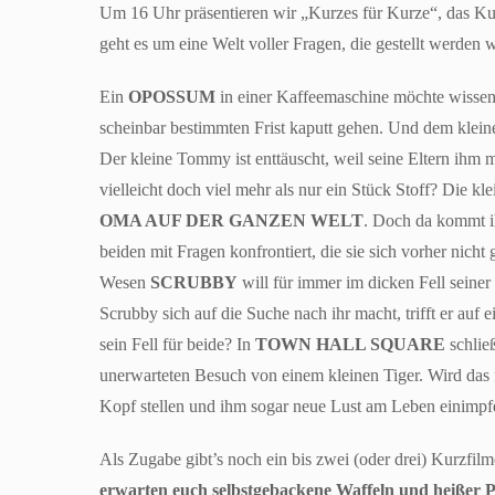
Um 16 Uhr präsentieren wir „Kurzes für Kurze“, das 
geht es um eine Welt voller Fragen, die gestellt werden 
Ein
OPOSSUM
in einer Kaffeemaschine möchte wissen
scheinbar bestimmten Frist kaputt gehen. Und dem klein
Der kleine Tommy ist enttäuscht, weil seine Eltern ihm 
vielleicht doch viel mehr als nur ein Stück Stoff? Die kl
OMA AUF DER GANZEN WELT
. Doch da kommt ih
beiden mit Fragen konfrontiert, die sie sich vorher nic
Wesen
SCRUBBY
will für immer im dicken Fell seiner
Scrubby sich auf die Suche nach ihr macht, trifft er auf e
sein Fell für beide? In
TOWN HALL SQUARE
schließ
unerwarteten Besuch von einem kleinen Tiger. Wird das 
Kopf stellen und ihm sogar neue Lust am Leben einimpf
Als Zugabe gibt’s noch ein bis zwei (oder drei) Kurzf
erwarten euch selbstgebackene Waffeln und heißer 