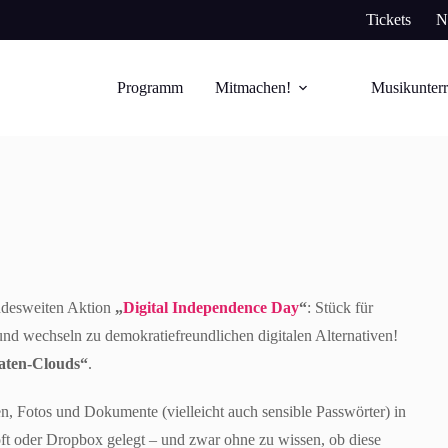
Tickets
N
Programm
Mitmachen!
Musikunterr
undesweiten Aktion
„
Digital Independence Day
“
: Stück für
 und wechseln zu demokratiefreundlichen digitalen Alternativen!
aten-Clouds“
.
en, Fotos und Dokumente (vielleicht auch sensible Passwörter) in
t oder Dropbox gelegt – und zwar ohne zu wissen, ob diese