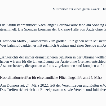
Musizierten für einen guten Zweck: Di
Die Kultur kehrt zurück: Nach langer Corona-Pause fand am Sonntag e
gesammelt. Die Spenden kommen der Ukraine-Hilfe von Ärzte ohne Gr
Unter dem Motto „Kammermusik im großen Stil“ gaben neun Musikeri
Westbahnhof dankten es mit reichlich Applaus und einer Spende am A
„Angesichts der immer dramatischeren Situation in der Ukraine wollte
haben wir uns für die Unterstützung der Ärzte ohne Grenzen entschie
Ärzteorchesters, die spontan auf uns zugekommen sind komplett auf i
Koordinationstreffen für ehrenamtliche Flüchtlingshilfe am 24. März
Am Donnerstag, 24. März 2022, lädt der Verein Leben und Kultur e.V
Das Treffen richtet sich an Einzelpersonen sowie Vereine und Initiative