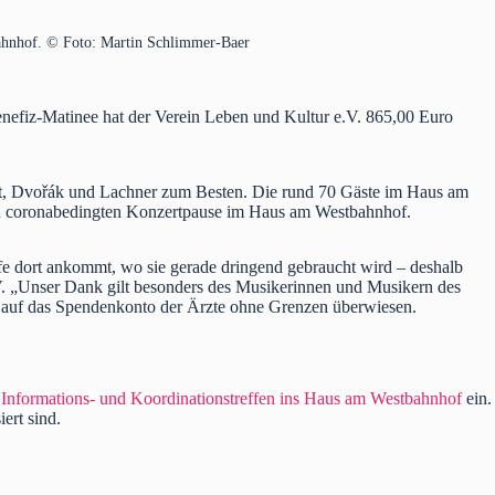
bahnhof. © Foto: Martin Schlimmer-Baer
nefiz-Matinee hat der Verein Leben und Kultur e.V. 865,00 Euro
t, Dvořák und Lachner zum Besten. Die rund 70 Gäste im Haus am
gen coronabedingten Konzertpause im Haus am Westbahnhof.
lfe dort ankommt, wo sie gerade dringend gebraucht wird – deshalb
.V. „Unser Dank gilt besonders des Musikerinnen und Musikern des
ts auf das Spendenkonto der Ärzte ohne Grenzen überwiesen.
m
Informations- und Koordinationstreffen ins Haus am Westbahnhof
ein.
ert sind.