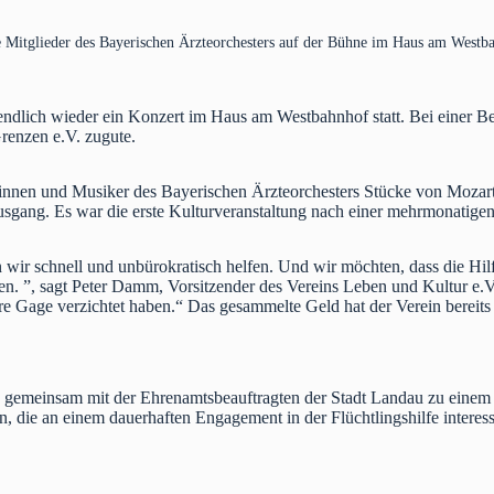
e Mitglieder des Bayerischen Ärzteorchesters auf der Bühne im Haus am West
ndlich wieder ein Konzert im Haus am Westbahnhof statt. Bei einer Be
enzen e.V. zugute.
nnen und Musiker des Bayerischen Ärzteorchesters Stücke von Mozar
usgang. Es war die erste Kulturveranstaltung nach einer mehrmonati
n wir schnell und unbürokratisch helfen. Und wir möchten, dass die Hi
den. ”, sagt Peter Damm, Vorsitzender des Vereins Leben und Kultur e
hre Gage verzichtet haben.“ Das gesammelte Geld hat der Verein berei
. gemeinsam mit der Ehrenamtsbeauftragten der Stadt Landau zu eine
n, die an einem dauerhaften Engagement in der Flüchtlingshilfe interessi